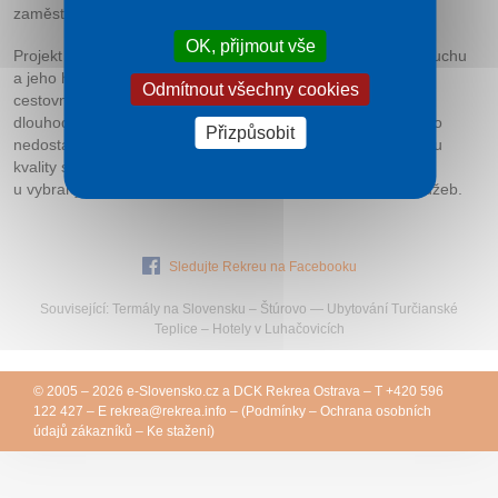
zaměstnanců. Vlastníky certifikátu jsme se stali 01.12.2014.
OK, přijmout vše
Projekt je systémovým nástrojem státní politiky cestovního ruchu
a jeho hlavním záměrem je přispět ke zvýšení kvality služeb
Odmítnout všechny cookies
cestovního ruchu v České republice, jejíž úroveň je v ČR
dlouhodobě vnímána zejména zahraničními návštěvníky jako
Přizpůsobit
nedostatečná. Výsledkem projektu je vznik Českého systému
kvality služeb včetně provedení certifikace kvality služeb
u vybraných organizací cestovního ruchu a navazujících služeb.
Sledujte Rekreu na Facebooku
Související:
Termály na Slovensku
–
Štúrovo
—
Ubytování Turčianské
Teplice
–
Hotely v Luhačovicích
© 2005 – 2026
e-Slovensko.cz
a
DCK Rekrea Ostrava
– T +420 596
122 427 – E
rekrea@
rekrea.info
– (
Podmínky
–
Ochrana osobních
údajů zákazníků
–
Ke stažení
)