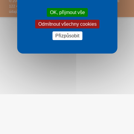
© 2005 – 2026
e-Slovensko.cz
a
DCK Rekrea Ostrava
– T +420 596
122 427 – E
rekrea@
rekrea.info
– (
Podmínky
–
Ochrana osobních
údajů zákazníků
–
Ke stažení
)
OK, přijmout vše
Odmítnout všechny cookies
Přizpůsobit