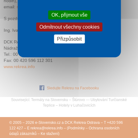
hodin), nebo nás můžete kontaktovat na
email:
rekrea@
rekrea.info
OK, přijmout vše
S pozdravem
Odmítnout všechny cookies
Ing. Ivana Rybiářová
Přizpůsobit
DCK Rekrea Ostrava s.r.o.
Nádražní 40, 702 00 Ostrava 1
Tel.: 00 420 596 115 909
Fax: 00 420 596 112 301
www.rekrea.info
Sledujte Rekreu na Facebooku
Související:
Termály na Slovensku
–
Štúrovo
—
Ubytování Turčianské
Teplice
–
Hotely v Luhačovicích
© 2005 – 2026
e-Slovensko.cz
a
DCK Rekrea Ostrava
– T +420 596
122 427 – E
rekrea@
rekrea.info
– (
Podmínky
–
Ochrana osobních
údajů zákazníků
–
Ke stažení
)