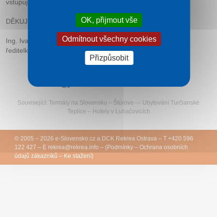
vstupujte jednotlivě!
OK, přijmout vše
DĚKUJEME ZA DODRŽOVÁNÍ.
Odmítnout všechny cookies
Ing. Ivana Rybiářová
ředitelka
Přizpůsobit
Sledujte Rekreu na Facebooku
Související:
Termály na Slovensku
–
Štúrovo
—
Ubytování Turčianské
Teplice
–
Hotely v Luhačovicích
© 2005 – 2026
e-Slovensko.cz
a
DCK Rekrea Ostrava
– T +420 596
122 427 – E
rekrea@
rekrea.info
– (
Podmínky
–
Ochrana osobních
údajů zákazníků
–
Ke stažení
)