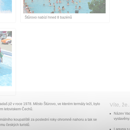
Štůrovo nabízí hned 8 bazénů
adaš již v roce 1978. Město Štúrovo, ve kterém termály leží, bylo
Víte, ž
ým letoviskem Čechů.
Název Vad
vystavěny
termálního koupaliště za poslední roky ohromně nahoru a tak se
mu českých turistů.
Laguna s 