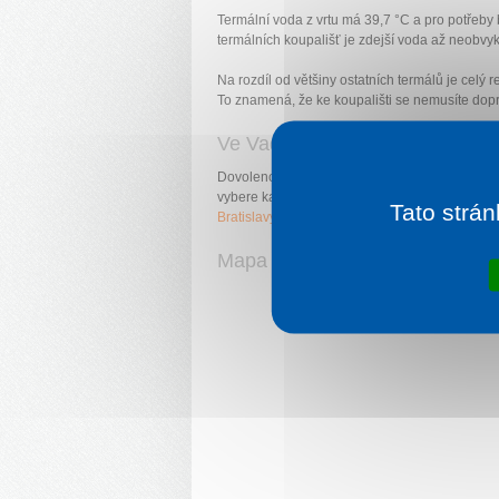
Termální voda z vrtu má 39,7 °C a pro potřeby 
termálních koupališť je zdejší voda až neobvy
Na rozdíl od většiny ostatních termálů je celý
To znamená, že ke koupališti se nemusíte dopr
Ve Vadaši si vybere každý
Dovolenou ve Vadaši
ocení hlavně rodiny s d
vybere každý —
od mladých aktivních párů
co
Tato strán
Bratislavy
až po babičky, které si odpočinou v
Mapa areálu s fotografiemi