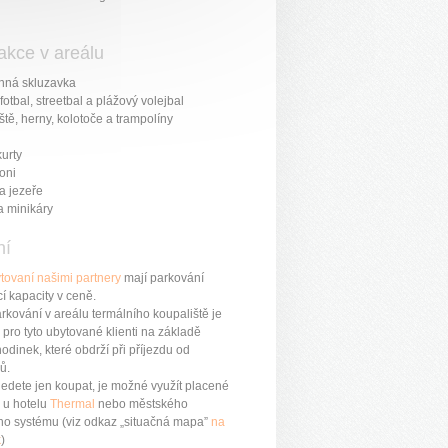
rakce v areálu
inná skluzavka
 fotbal, streetbal a plážový volejbal
ště, herny, kolotoče a trampolíny
urty
oni
a jezeře
a minikáry
ní
tovaní našimi partnery
mají parkování
í kapacity v ceně.
rkování v areálu termálního koupaliště je
pro tyto ubytované klienti na základě
odinek, které obdrží při příjezdu od
ů.
jedete jen koupat, je možné využít placené
 u hotelu
Thermal
nebo městského
ho systému (viz odkaz „situačná mapa”
na
k
)