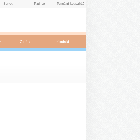
Senec
Patince
Termální koupaliště
y
O nás
Kontakt