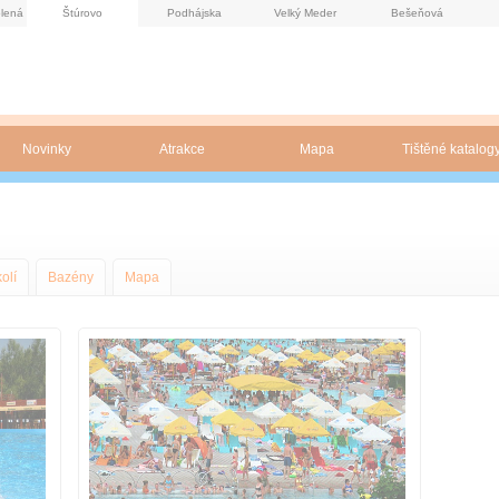
lená
Štúrovo
Podhájska
Velký Meder
Bešeňová
Novinky
Atrakce
Mapa
Tištěné katalog
olí
Bazény
Mapa