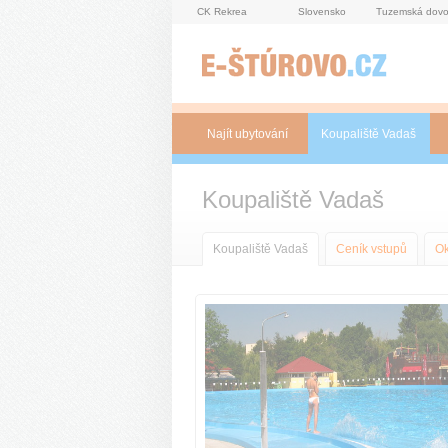
Panel pro správu cookies
CK Rekrea
Slovensko
Tuzemská dovo
Najít ubytování
Koupaliště Vadaš
Koupaliště Vadaš
Koupaliště Vadaš
Ceník vstupů
Ok