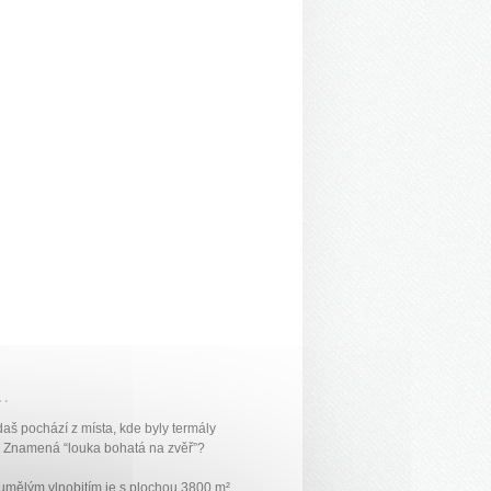
e…
aš pochází z místa, kde byly termály
. Znamená “louka bohatá na zvěř”?
umělým vlnobitím je s plochou 3800 m²