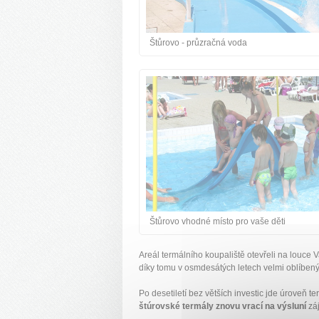
Štůrovo - průzračná voda
Štůrovo vhodné místo pro vaše děti
Areál termálního koupaliště otevřeli na louce V
díky tomu v osmdesátých letech velmi oblíben
Po desetiletí bez větších investic jde úroveň 
štúrovské termály znovu vrací na výsluní
záj