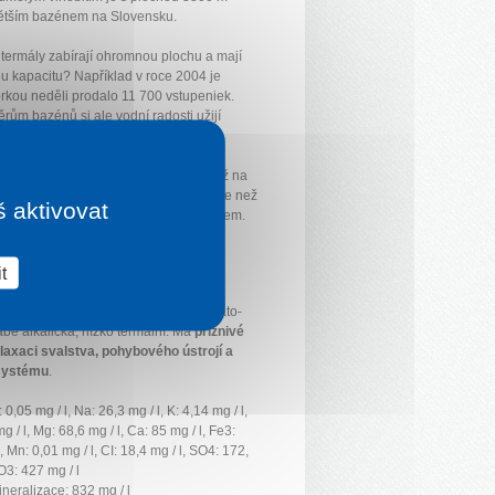
ětším bazénem na Slovensku.
 termály zabírají ohromnou plochu a mají
u kapacitu? Například v roce 2004 je
orkou neděli prodalo 11 700 vstupeniek.
rům bazénů si ale vodní radosti užijí
vštěvníci.
oční teploty jsou ve Štůrovu vyšší než na
bo moravském jihu, protože leží o více než
š aktivovat
žněji než moravské hranice s Rakouskem.
Vadaše
t
dejší vody: přírodní minerální voda,
ydrogenuhliči­tanová-síranová, hořečnato-
abě alkalická, nízko termální. Má
příznivé
laxaci svalstva, pohybového ústrojí a
systému
.
: 0,05 mg / l, Na: 26,3 mg / l, K: 4,14 mg / l,
g / l, Mg: 68,6 mg / l, Ca: 85 mg / l, Fe3:
, Mn: 0,01 mg / l, CI: 18,4 mg / l, SO4: 172,
O3: 427 mg / l
neralizace: 832 mg / l