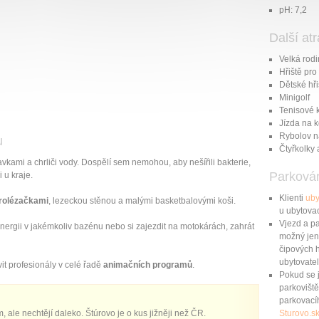
pH: 7,2
Další at
Velká rod
Hřiště pro
Dětské hři
Minigolf
Tenisové k
Jízda na k
Rybolov n
u
Čtyřkolky 
vkami a chrliči vody. Dospělí sem nemohou, aby nešířili bakterie,
Parková
 u kraje.
Klienti
uby
prolézačkami
, lezeckou stěnou a malými basketbalovými ko­ši.
u ubytovac
Vjezd a pa
ergii v jakémkoliv bazénu nebo si zajezdit na motokárách, zahrát
možný jen 
čipových h
ubytovatel
t profesionály v celé řadě
animačních programů
.
Pokud se 
parkoviště
parkovací
, ale nechtějí daleko. Štúrovo je o kus jižněji než ČR.
Sturovo.s