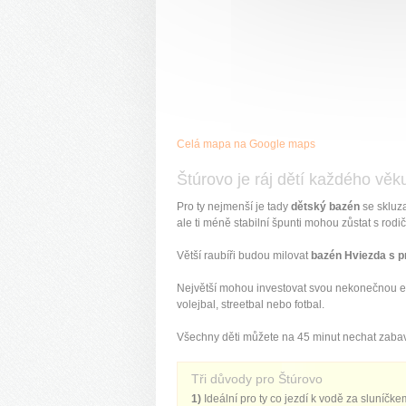
Celá mapa na Google maps
Štúrovo je ráj dětí každého věk
Pro ty nejmenší je tady
dětský bazén
se skluza
ale ti méně stabilní špunti mohou zůstat s rodiči
Větší raubíři budou milovat
bazén Hviezda s 
Největší mohou investovat svou nekonečnou en
volejbal, streetbal nebo fotbal.
Všechny děti můžete na 45 minut nechat zabavi
Tři důvody pro Štúrovo
1)
Ideální pro ty co jezdí k vodě za sluníčkem